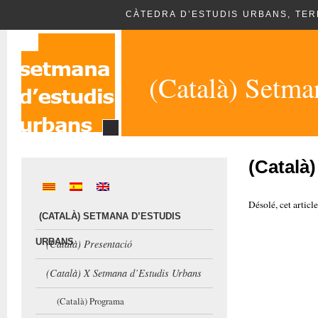
CÀTEDRA D’ESTUDIS URBANS, TERR
(Català) Setma
(Català
Désolé, cet articl
(CATALÀ) SETMANA D’ESTUDIS
URBANS
(Català) Presentació
(Català) X Setmana d’Estudis Urbans
(Català) Programa