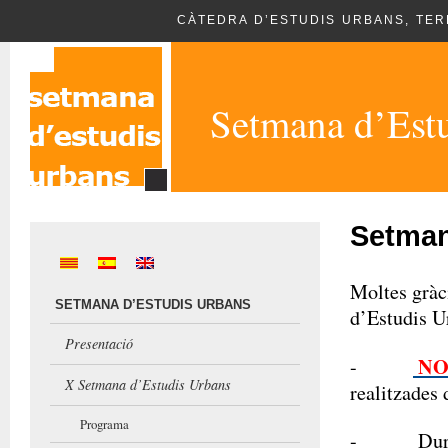
CÀTEDRA D’ESTUDIS URBANS, TERR
Setmana d’Est
Setman
Moltes gràci
SETMANA D’ESTUDIS URBANS
d’Estudis U
Presentació
NO
-
X Setmana d’Estudis Urbans
realitzades
Programa
- Durant l