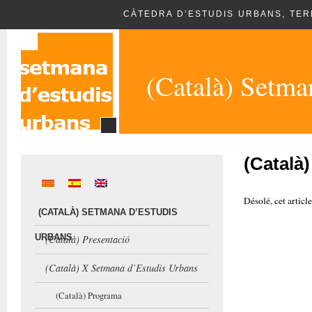
CÀTEDRA D’ESTUDIS URBANS, TERR
(Català) Setma
(Català)
Désolé, cet articl
(CATALÀ) SETMANA D’ESTUDIS
URBANS
(Català) Presentació
(Català) X Setmana d’Estudis Urbans
(Català) Programa