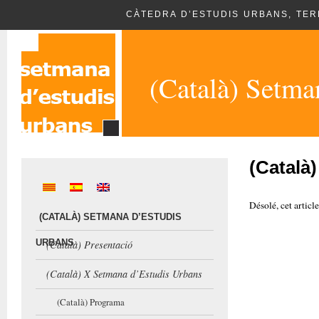
CÀTEDRA D’ESTUDIS URBANS, TERR
(Català) Setma
(Català
Désolé, cet articl
(CATALÀ) SETMANA D’ESTUDIS
URBANS
(Català) Presentació
(Català) X Setmana d’Estudis Urbans
(Català) Programa