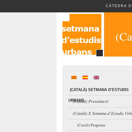
CÀTEDRA D
(Ca
(CATALÀ) SETMANA D’ESTUDIS
URBANS
(Català) Presentació
(Català) X Setmana d’Estudis Urb
(Català) Programa