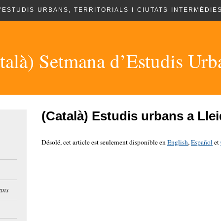
’ESTUDIS URBANS, TERRITORIALS I CIUTATS INTERMÈDIES
talà) Setmana d’Estudis Urb
(Català) Estudis urbans a Lle
Désolé, cet article est seulement disponible en
English
,
Español
et
ans