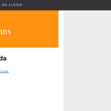
 DE LLEIDA
ans
ida
Català
.