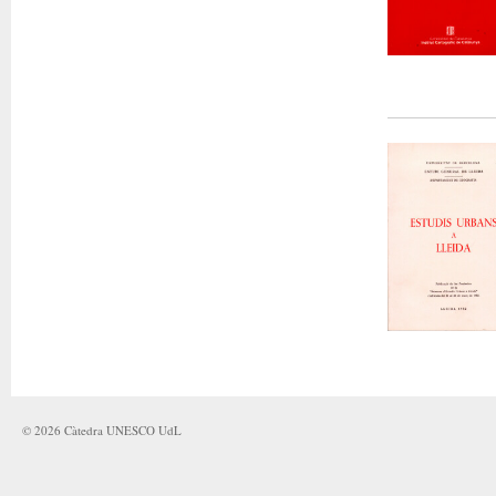
©
2026
Càtedra UNESCO UdL