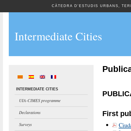
CÀTEDRA D’ESTUDIS URBANS, TERR
Intermediate Cities
Public
INTERMEDIATE CITIES
PUBLIC
UIA-CIMES programme
First pu
Declarations
Ciud
Surveys