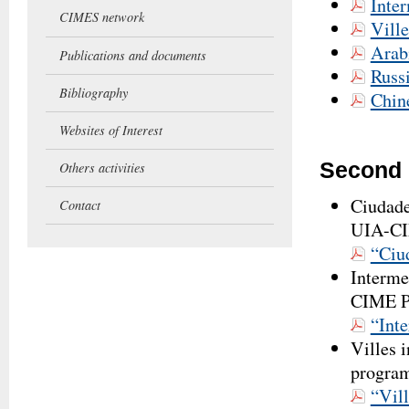
Inte
CIMES network
Ville
Arab
Publications and documents
Russ
Bibliography
Chin
Websites of Interest
Second 
Others activities
Ciudade
Contact
UIA-C
“Ciu
Interme
CIME 
“Inte
Villes 
progra
“Vill