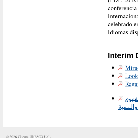
conferencia
Internacion
celebrado e
Idiomas dis
Interim
Mirad
Looki
Regar
فهوم
التنمية
©
2026
Càtedra UNESCO UdL