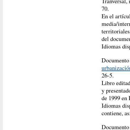
Tranversal,
70.
En el artíc
media/interm
territoriale
del docume
Idiomas dis
Documento 
urbanizació
26-5.
Libro edita
y presentad
de 1999 en 
Idiomas disp
contiene, a
Documento