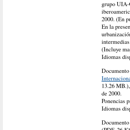
grupo UIA-C
iberoameric
2000. (En p
En la presen
urbanizació
intermedias
(Incluye map
Idiomas dis
Documento
Internacion
13.26 MB.),
de 2000.
Ponencias p
Idiomas dis
Documento
(PDF, 26 K